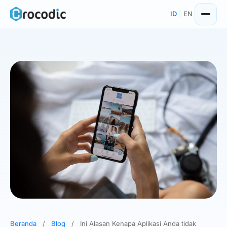
Skip
ID
|
EN
to
content
Beranda
/
Blog
/
Ini Alasan Kenapa Aplikasi Anda tidak