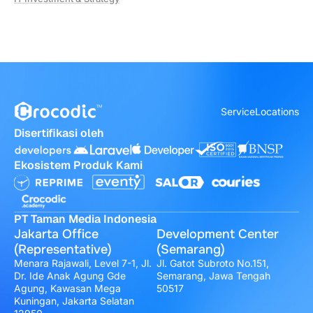
Service
Locations
Disertifikasi oleh
Ekosistem Produk Kami
PT Taman Media Indonesia
Jakarta Office
Development Center
(Representative)
(Semarang)
Menara Rajawali, Level 7-1, Jl.
Jl. Gatot Subroto No.151,
Dr. Ide Anak Agung Gde
Semarang, Jawa Tengah
Agung, Kawasan Mega
50517
Kuningan, Jakarta Selatan