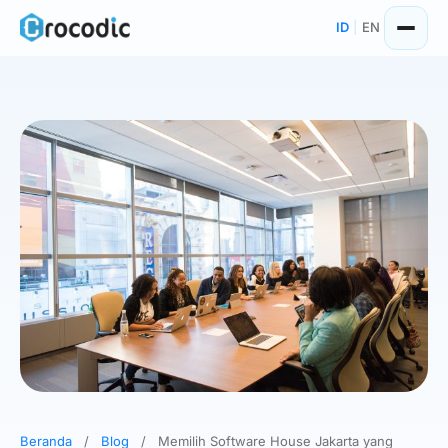
Skip
ID
|
EN
to
content
Beranda
/
Blog
/
Memilih Software House Jakarta yang