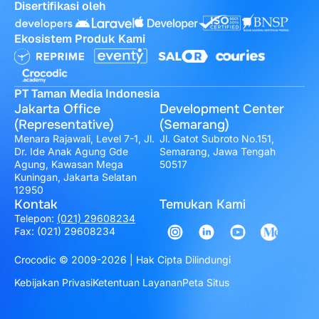
Disertifikasi oleh
Ekosistem Produk Kami
PT Taman Media Indonesia
Jakarta Office
Development Center
(Representative)
(Semarang)
Menara Rajawali, Level 7-1, Jl.
Jl. Gatot Subroto No.151,
Dr. Ide Anak Agung Gde
Semarang, Jawa Tengah
Agung, Kawasan Mega
50517
Kuningan, Jakarta Selatan
12950
Kontak
Temukan Kami
Telepon:
(021) 29608234
Fax: (021) 29608234
Crocodic © 2009-2026 | Hak Cipta Dilindungi
Kebijakan Privasi
Ketentuan Layanan
Peta Situs