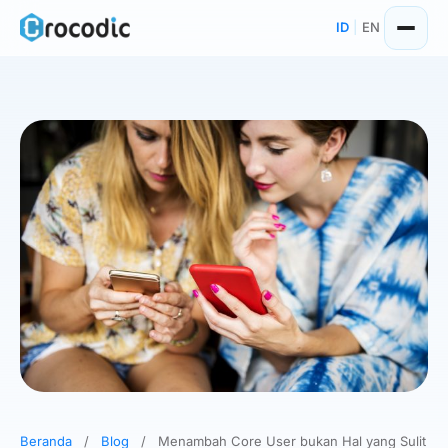
Skip
ID
|
EN
to
content
Beranda
/
Blog
/
Menambah Core User bukan Hal yang Sulit