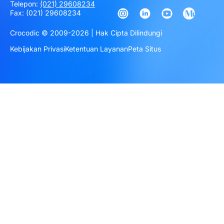
Telepon:
(021) 29608234
Fax: (021) 29608234
Crocodic © 2009-2026 | Hak Cipta Dilindungi
Kebijakan Privasi
Ketentuan Layanan
Peta Situs