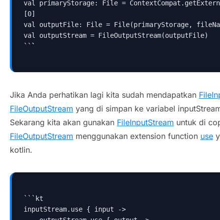
val primaryStorage: File = ContextCompat.getExtern
[0]
val outputFile: File = File(primaryStorage, fileNa
val outputStream = FileOutputStream(outputFile)
``
`
Jika Anda perhatikan lagi kita sudah mendapatkan
FileI
FileOutputStream
yang di simpan ke variabel inputStre
Sekarang kita akan gunakan
FileInputStream
untuk di cop
FileOutputStream
menggunakan extension function
use
y
kotlin.
```kt
inputStream.use { input ->  