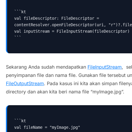
```kt
val fileDescriptor: FileDescriptor = 
contentResolver.openFileDescriptor(uri, "r")?.file
val inputStream = FileInputStream(fileDescriptor)
```
Sekarang Anda sudah mendapatkan
FileInputStream
, se
penyimpanan file dan nama file. Gunakan file tersebut 
FileOutputStream
. Pada kasus ini kita akan simpan fileny
directory dan akan kita beri nama file “myImage.jpg”.
```kt
val fileName = "myImage.jpg"