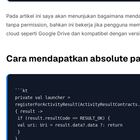
Pada artikel ini saya akan menunjukan bagaimana menda
tanpa permission, bahkan ini bekerja jika pengguna memi
cloud seperti Google Drive dan kompatibel dengan versi
Cara mendapatkan absolute p
```kt
private val launcher = 
registerForActivityResult(ActivityResultContracts.
{ result ->
 if (result.resultCode == RESULT_OK) {
 val uri: Uri = result.data?.data ?: return
 }
}