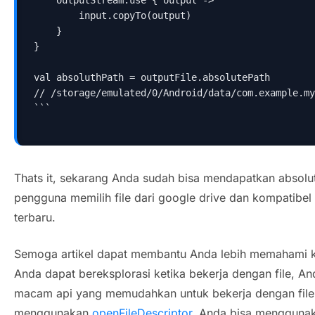
    outputStream.use { output ->  
        input.copyTo(output)  
    }  
}
val absoluthPath = outputFile.absolutePath
// /storage/emulated/0/Android/data/com.example.my
```
Thats it
, sekarang Anda sudah bisa mendapatkan absolut
pengguna memilih file dari google drive dan kompatibel
terbaru.
Semoga artikel dapat membantu Anda lebih memahami ket
Anda dapat bereksplorasi ketika bekerja dengan file, 
macam api yang memudahkan untuk bekerja dengan file. 
menggunakan
openFileDescriptor
, Anda bisa mengguna