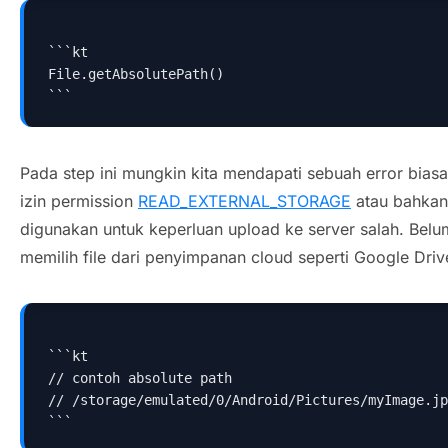
```kt
File.getAbsolutePath()
```
Pada step ini mungkin kita mendapati sebuah error bia
izin permission
READ_EXTERNAL_STORAGE
atau bahkan
digunakan untuk keperluan upload ke server salah. Belu
memilih file dari penyimpanan cloud seperti Google Dri
```kt
// contoh absolute path
// /storage/emulated/0/Android/Pictures/myImage.jp
```