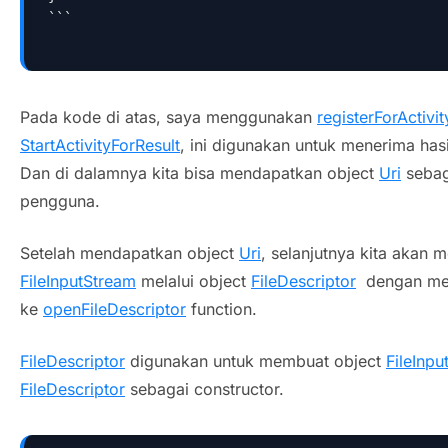
```
Pada kode di atas, saya menggunakan
registerForActivit
StartActivityForResult
, ini digunakan untuk menerima hasil
Dan di dalamnya kita bisa mendapatkan object
Uri
sebaga
pengguna.
Setelah mendapatkan object
Uri
, selanjutnya kita akan 
FileInputStream
melalui object
FileDescriptor
dengan mene
ke
openFileDescriptor
function.
FileDescriptor
digunakan untuk membuat object
FileInpu
FileDescriptor
sebagai constructor.