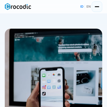
Skip
ID
|
EN
to
content