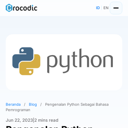
Skip
ID
|
EN
to
content
Beranda
/
Blog
/
Pengenalan Python Sebagai Bahasa
Pemrograman
Jun 22, 2023
|
2 mins read