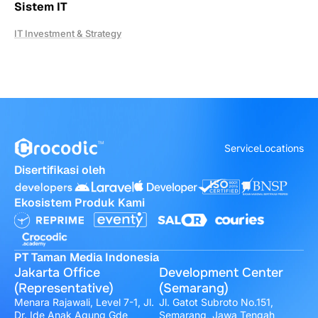
Sistem IT
IT Investment & Strategy
Service
Locations
Disertifikasi oleh
Ekosistem Produk Kami
PT Taman Media Indonesia
Jakarta Office
Development Center
(Representative)
(Semarang)
Menara Rajawali, Level 7-1, Jl.
Jl. Gatot Subroto No.151,
Dr. Ide Anak Agung Gde
Semarang, Jawa Tengah