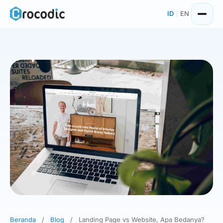
Skip
ID
|
EN
to
content
Beranda
/
Blog
/
Landing Page vs Website, Apa Bedanya?