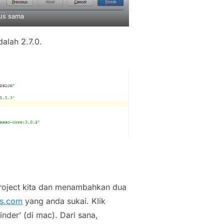
rus sama
adalah 2.7.0.
 project kita dan menambahkan dua
es.com
yang anda sukai. Klik
inder’ (di mac). Dari sana,