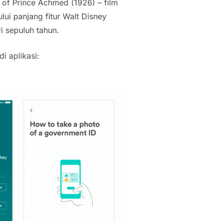
 of Prince Achmed (1926) – film
lui panjang fitur Walt Disney
i sepuluh tahun.
i aplikasi: