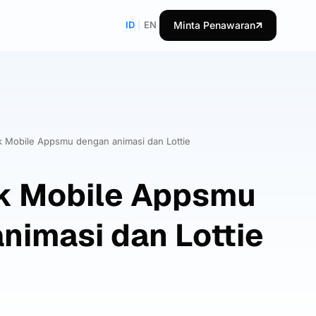
ID
|
EN
Minta Penawaran
k Mobile Appsmu dengan animasi dan Lottie
ik Mobile Appsmu
nimasi dan Lottie