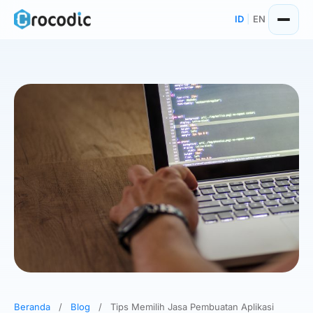
Skip
ID
|
EN
to
content
Beranda
/
Blog
/
Tips Memilih Jasa Pembuatan Aplikasi