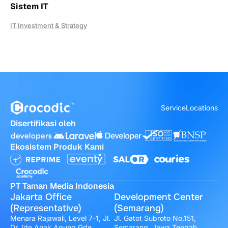
Sistem IT
IT Investment & Strategy
Service
Locations
Disertifikasi oleh
Ekosistem Produk Kami
PT Taman Media Indonesia
Jakarta Office
Development Center
(Representative)
(Semarang)
Menara Rajawali, Level 7-1, Jl.
Jl. Gatot Subroto No.151,
Dr. Ide Anak Agung Gde
Semarang, Jawa Tengah