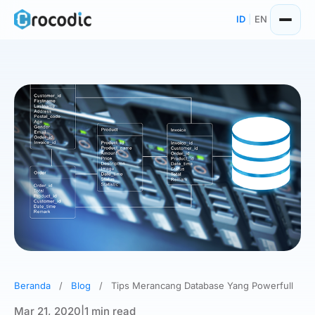
Skip
ID
|
EN
to
content
Beranda
/
Blog
/
Tips Merancang Database Yang Powerfull
Mar 21, 2020
|
1 min read