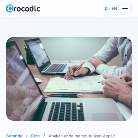
Skip
ID
|
EN
to
content
Beranda
/
Blog
/
Apakah anda membutuhkan Apps?