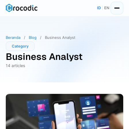
Skip
ID
|
EN
to
content
Beranda
/
Blog
/
Business Analyst
Category
Business Analyst
14 articles