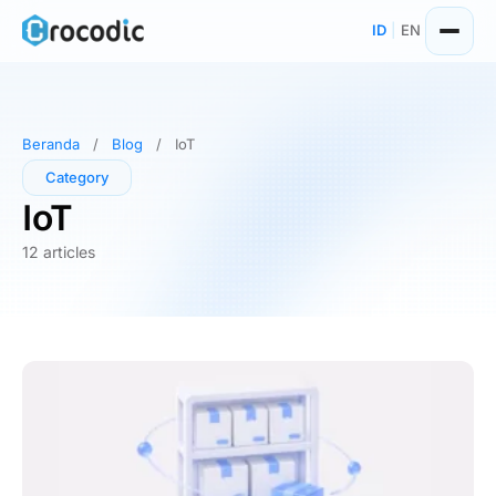
Skip
ID
|
EN
to
content
Beranda
/
Blog
/
IoT
Category
IoT
12 articles