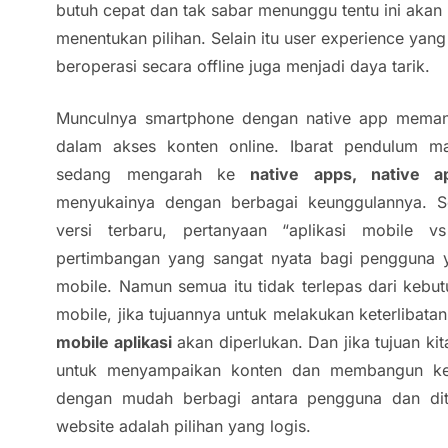
butuh cepat dan tak sabar menunggu tentu ini akan
menentukan pilihan. Selain itu user experience y
beroperasi secara
offline
juga menjadi daya tarik.
Munculnya
smartphone
dengan
native app
memang
dalam akses konten
online.
Ibarat pendulum ma
sedang mengarah ke
native apps
,
native a
menyukainya dengan berbagai keunggulannya. 
versi terbaru, pertanyaan “aplikasi mobile 
pertimbangan yang sangat nyata bagi pengguna 
mobile. Namun semua itu tidak terlepas dari kebu
mobile, jika tujuannya untuk melakukan keterlibat
mobile aplikasi
akan diperlukan. Dan jika tujuan k
untuk menyampaikan konten dan membangun keh
dengan mudah berbagi antara pengguna dan d
website adalah pilihan yang logis.