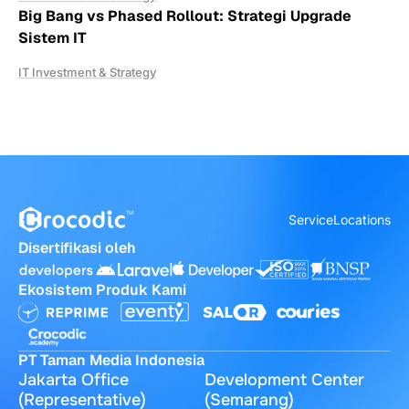
Big Bang vs Phased Rollout: Strategi Upgrade
Sistem IT
IT Investment & Strategy
Service
Locations
Disertifikasi oleh
Ekosistem Produk Kami
PT Taman Media Indonesia
Jakarta Office
Development Center
(Representative)
(Semarang)