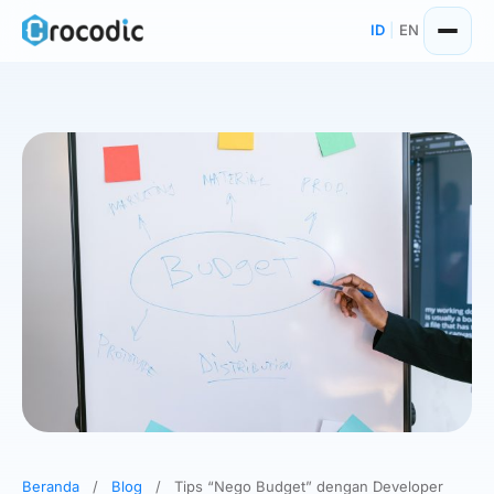
Skip
ID
|
EN
to
content
Beranda
/
Blog
/
Tips “Nego Budget” dengan Developer