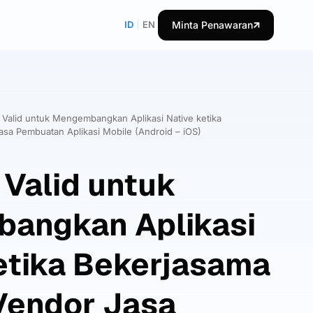
ID
|
EN
Minta Penawaran
 Valid untuk Mengembangkan Aplikasi Native ketika
sa Pembuatan Aplikasi Mobile (Android – iOS)
 Valid untuk
angkan Aplikasi
etika Bekerjasama
Vendor Jasa