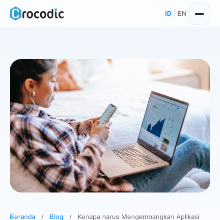
Skip
ID
|
EN
to
content
Beranda
/
Blog
/
Kenapa harus Mengembangkan Aplikasi