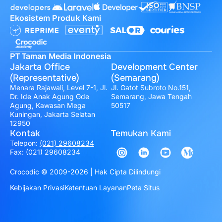
Ekosistem Produk Kami
PT Taman Media Indonesia
Jakarta Office
Development Center
(Representative)
(Semarang)
Menara Rajawali, Level 7-1, Jl.
Jl. Gatot Subroto No.151,
Dr. Ide Anak Agung Gde
Semarang, Jawa Tengah
Agung, Kawasan Mega
50517
Kuningan, Jakarta Selatan
12950
Kontak
Temukan Kami
Telepon:
(021) 29608234
Fax: (021) 29608234
Crocodic © 2009-2026 | Hak Cipta Dilindungi
Kebijakan Privasi
Ketentuan Layanan
Peta Situs