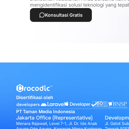
mengidentifikasi solusi teknologi yang tepa
Konsultasi Gratis
Disertifikasi oleh
PT Taman Media Indonesia
Jakarta Office (Representative)
Developm
Menara Rajawali, Level 7-1, Jl. Dr. Ide Anak
Jl. Gatot Su
Agung Gde Agung, Kawasan Mega Kuningan,
Tengah 505