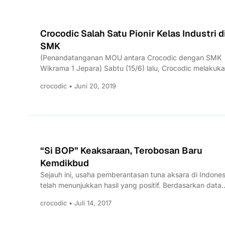
Crocodic Salah Satu Pionir Kelas Industri d
SMK
(Penandatanganan MOU antara Crocodic dengan SMK
Wikrama 1 Jepara) Sabtu (15/6) lalu, Crocodic melakuk
penandatangangan MOU dengan SMK...
crocodic • Juni 20, 2019
“Si BOP” Keaksaraan, Terobosan Baru
Kemdikbud
Sejauh ini, usaha pemberantasan tuna aksara di Indones
telah menunjukkan hasil yang positif. Berdasarkan data
Kementerian Pendidikan dan...
crocodic • Juli 14, 2017