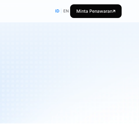
ID
|
EN
Minta Penawaran