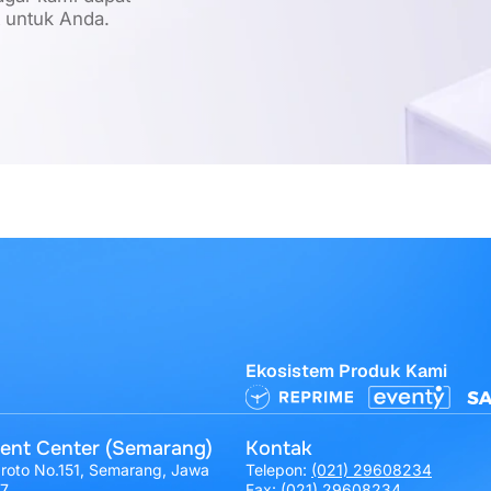
t untuk Anda.
Ekosistem Produk Kami
ent Center (Semarang)
Kontak
broto No.151, Semarang, Jawa
Telepon:
(021) 29608234
17
Fax: (021) 29608234