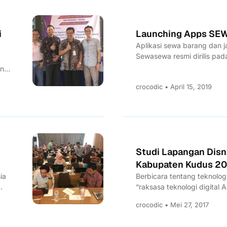
i
Launching Apps S
Aplikasi sewa barang dan j
Sewasewa resmi dirilis pada 
an
crocodic • April 15, 2019
Studi Lapangan Dis
Kabupaten Kudus 20
ia
Berbicara tentang teknolog
“raksasa teknologi digital 
penduduk Indonesia yang m
crocodic • Mei 27, 2017