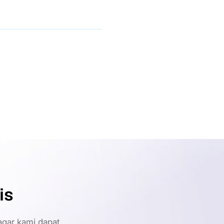
is
gar kami dapat