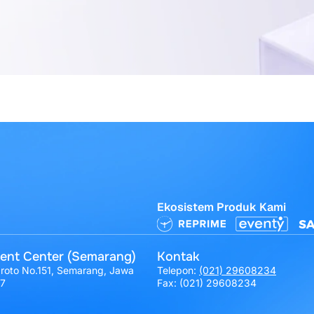
Ekosistem Produk Kami
ent Center (Semarang)
Kontak
broto No.151, Semarang, Jawa
Telepon:
(021) 29608234
17
Fax: (021) 29608234