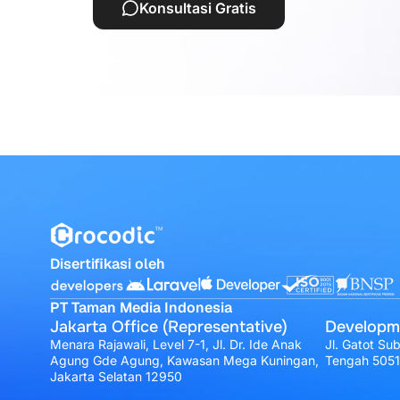
Konsultasi Gratis
Disertifikasi oleh
PT Taman Media Indonesia
Jakarta Office (Representative)
Developm
Menara Rajawali, Level 7-1, Jl. Dr. Ide Anak
Jl. Gatot Su
Agung Gde Agung, Kawasan Mega Kuningan,
Tengah 505
Jakarta Selatan 12950