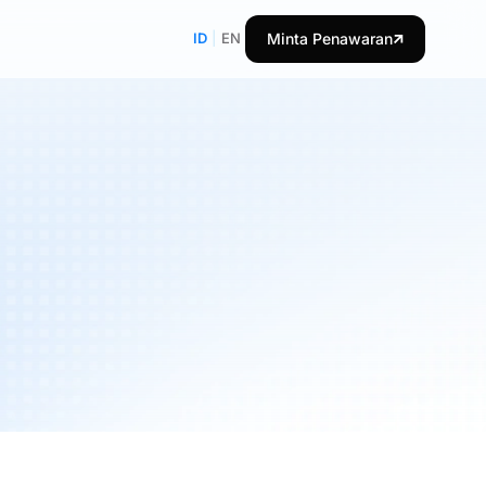
ID
|
EN
Minta Penawaran