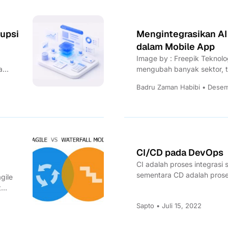
rupsi
Mengintegrasikan AI
dalam Mobile App
Image by : Freepik Teknolo
a
mengubah banyak sektor,
mobile apps. Kedua tekonolo
Badru Zaman Habibi • Desem
CI/CD pada DevOps
CI adalah proses integrasi 
sementara CD adalah proses
gile
semua kode...
t
Sapto • Juli 15, 2022