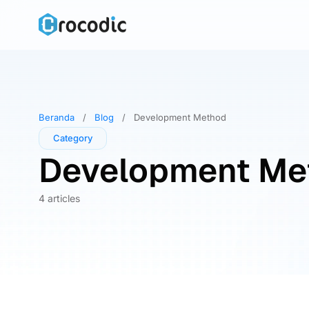
Skip
to
content
Beranda
/
Blog
/
Development Method
Category
Development Me
4 articles