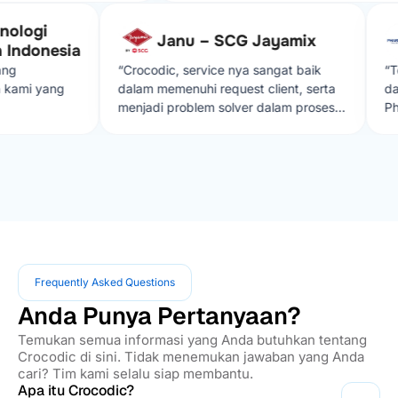
engan solusi yang diberikan
logi
i jika ada kendala dalam
Janu – SCG Jayamix
donesia
“Crocodic, service nya sangat baik
“Teri
mi yang
dalam memenuhi request client, serta
dalam
menjadi problem solver dalam proses
Pharm
develop aplikasi sehingga lebih
muda 
effisien”
terima
Frequently Asked Questions
Anda Punya Pertanyaan?
Temukan semua informasi yang Anda butuhkan tentang
Crocodic di sini. Tidak menemukan jawaban yang Anda
cari? Tim kami selalu siap membantu.
Apa itu Crocodic?