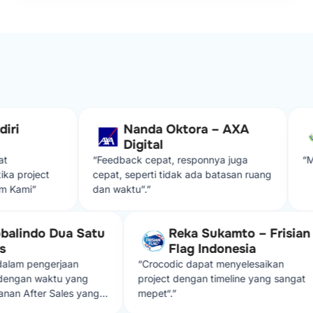
i
Nanda Oktora – AXA
Digital
“Feedback cepat, responnya juga
“Maju 
project
cepat, seperti tidak ada batasan ruang
ami”
dan waktu”.”
 Globalindo Dua Satu
Reka Sukamto – Fris
ress
Flag Indonesia
dic dalam pengerjaan
“Crocodic dapat menyelesaikan
suai dengan waktu yang
project dengan timeline yang san
 Layanan After Sales yang
mepet“.”
sangat memuaskan,