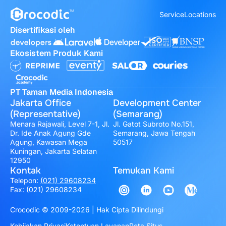
Service
Locations
Disertifikasi oleh
Ekosistem Produk Kami
PT Taman Media Indonesia
Jakarta Office
Development Center
(Representative)
(Semarang)
Menara Rajawali, Level 7-1, Jl.
Jl. Gatot Subroto No.151,
Dr. Ide Anak Agung Gde
Semarang, Jawa Tengah
Agung, Kawasan Mega
50517
Kuningan, Jakarta Selatan
12950
Kontak
Temukan Kami
Telepon:
(021) 29608234
Fax: (021) 29608234
Crocodic © 2009-2026 | Hak Cipta Dilindungi
Kebijakan Privasi
Ketentuan Layanan
Peta Situs