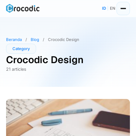
Skip
ID
|
EN
to
content
Beranda
/
Blog
/
Crocodic Design
Category
Crocodic Design
21 articles